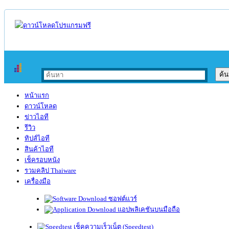
หน้าแรก
ดาวน์โหลด
ข่าวไอที
รีวิว
ทิปส์ไอที
สินค้าไอที
เช็ครอบหนัง
รวมคลิป Thaiware
เครื่องมือ
ซอฟต์แวร์
แอปพลิเคชันบนมือถือ
เช็คความเร็วเน็ต (Speedtest)