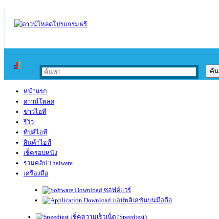
หน้าแรก
ดาวน์โหลด
ข่าวไอที
รีวิว
ทิปส์ไอที
สินค้าไอที
เช็ครอบหนัง
รวมคลิป Thaiware
เครื่องมือ
ซอฟต์แวร์
แอปพลิเคชันบนมือถือ
เช็คความเร็วเน็ต (Speedtest)