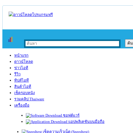
หน้าแรก
ดาวน์โหลด
ข่าวไอที
รีวิว
ทิปส์ไอที
สินค้าไอที
เช็ครอบหนัง
รวมคลิป Thaiware
เครื่องมือ
ซอฟต์แวร์
แอปพลิเคชันบนมือถือ
เช็คความเร็วเน็ต (Speedtest)