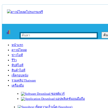
หน้าแรก
ดาวน์โหลด
ข่าวไอที
รีวิว
ทิปส์ไอที
สินค้าไอที
เช็ครอบหนัง
รวมคลิป Thaiware
เครื่องมือ
ซอฟต์แวร์
แอปพลิเคชันบนมือถือ
เช็คความเร็วเน็ต (Speedtest)