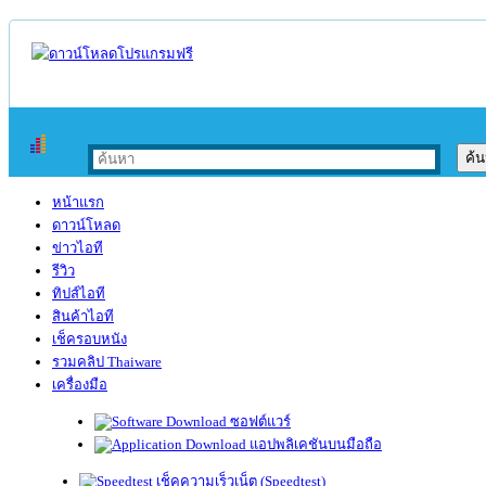
หน้าแรก
ดาวน์โหลด
ข่าวไอที
รีวิว
ทิปส์ไอที
สินค้าไอที
เช็ครอบหนัง
รวมคลิป Thaiware
เครื่องมือ
ซอฟต์แวร์
แอปพลิเคชันบนมือถือ
เช็คความเร็วเน็ต (Speedtest)