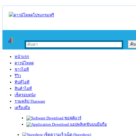
หน้าแรก
ดาวน์โหลด
ข่าวไอที
รีวิว
ทิปส์ไอที
สินค้าไอที
เช็ครอบหนัง
รวมคลิป Thaiware
เครื่องมือ
ซอฟต์แวร์
แอปพลิเคชันบนมือถือ
เช็คความเร็วเน็ต (Speedtest)