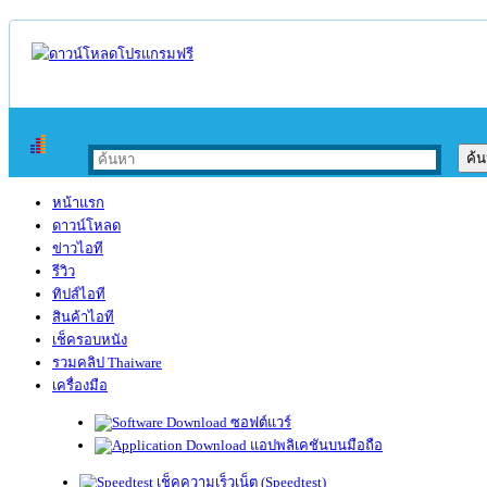
หน้าแรก
ดาวน์โหลด
ข่าวไอที
รีวิว
ทิปส์ไอที
สินค้าไอที
เช็ครอบหนัง
รวมคลิป Thaiware
เครื่องมือ
ซอฟต์แวร์
แอปพลิเคชันบนมือถือ
เช็คความเร็วเน็ต (Speedtest)