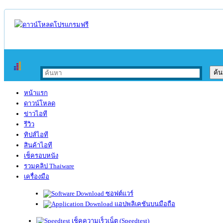
หน้าแรก
ดาวน์โหลด
ข่าวไอที
รีวิว
ทิปส์ไอที
สินค้าไอที
เช็ครอบหนัง
รวมคลิป Thaiware
เครื่องมือ
ซอฟต์แวร์
แอปพลิเคชันบนมือถือ
เช็คความเร็วเน็ต (Speedtest)