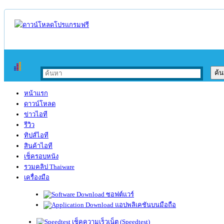
หน้าแรก
ดาวน์โหลด
ข่าวไอที
รีวิว
ทิปส์ไอที
สินค้าไอที
เช็ครอบหนัง
รวมคลิป Thaiware
เครื่องมือ
ซอฟต์แวร์
แอปพลิเคชันบนมือถือ
เช็คความเร็วเน็ต (Speedtest)