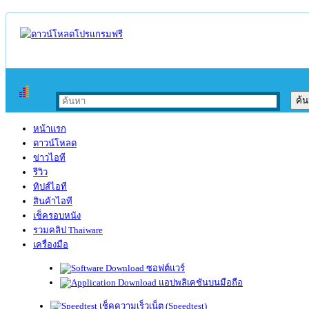
หน้าแรก
ดาวน์โหลด
ข่าวไอที
รีวิว
ทิปส์ไอที
สินค้าไอที
เช็ครอบหนัง
รวมคลิป Thaiware
เครื่องมือ
ซอฟต์แวร์
แอปพลิเคชันบนมือถือ
เช็คความเร็วเน็ต (Speedtest)