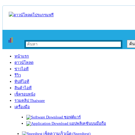
หน้าแรก
ดาวน์โหลด
ข่าวไอที
รีวิว
ทิปส์ไอที
สินค้าไอที
เช็ครอบหนัง
รวมคลิป Thaiware
เครื่องมือ
ซอฟต์แวร์
แอปพลิเคชันบนมือถือ
เช็คความเร็วเน็ต (Speedtest)