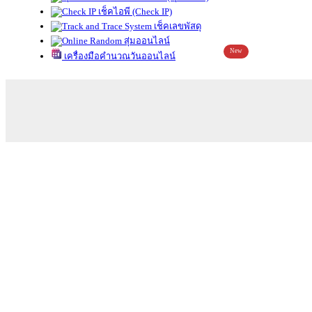
เช็คไอพี (Check IP)
เช็คเลขพัสดุ
สุ่มออนไลน์
New
เครื่องมือคำนวณวันออนไลน์