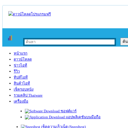
หน้าแรก
ดาวน์โหลด
ข่าวไอที
รีวิว
ทิปส์ไอที
สินค้าไอที
เช็ครอบหนัง
รวมคลิป Thaiware
เครื่องมือ
ซอฟต์แวร์
แอปพลิเคชันบนมือถือ
เช็คความเร็วเน็ต (Speedtest)