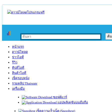
หน้าแรก
ดาวน์โหลด
ข่าวไอที
รีวิว
ทิปส์ไอที
สินค้าไอที
เช็ครอบหนัง
รวมคลิป Thaiware
เครื่องมือ
ซอฟต์แวร์
แอปพลิเคชันบนมือถือ
เช็คความเร็วเน็ต (Speedtest)