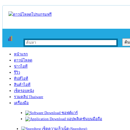
หน้าแรก
ดาวน์โหลด
ข่าวไอที
รีวิว
ทิปส์ไอที
สินค้าไอที
เช็ครอบหนัง
รวมคลิป Thaiware
เครื่องมือ
ซอฟต์แวร์
แอปพลิเคชันบนมือถือ
เช็คความเร็วเน็ต (Speedtest)