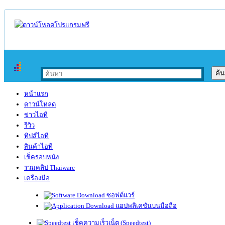
หน้าแรก
ดาวน์โหลด
ข่าวไอที
รีวิว
ทิปส์ไอที
สินค้าไอที
เช็ครอบหนัง
รวมคลิป Thaiware
เครื่องมือ
ซอฟต์แวร์
แอปพลิเคชันบนมือถือ
เช็คความเร็วเน็ต (Speedtest)