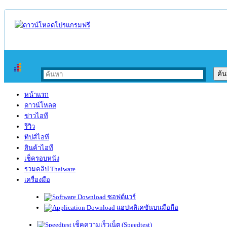
หน้าแรก
ดาวน์โหลด
ข่าวไอที
รีวิว
ทิปส์ไอที
สินค้าไอที
เช็ครอบหนัง
รวมคลิป Thaiware
เครื่องมือ
ซอฟต์แวร์
แอปพลิเคชันบนมือถือ
เช็คความเร็วเน็ต (Speedtest)