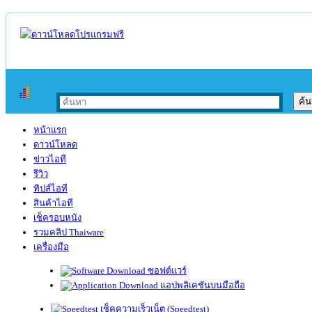
หน้าแรก
ดาวน์โหลด
ข่าวไอที
รีวิว
ทิปส์ไอที
สินค้าไอที
เช็ครอบหนัง
รวมคลิป Thaiware
เครื่องมือ
ซอฟต์แวร์
แอปพลิเคชันบนมือถือ
เช็คความเร็วเน็ต (Speedtest)