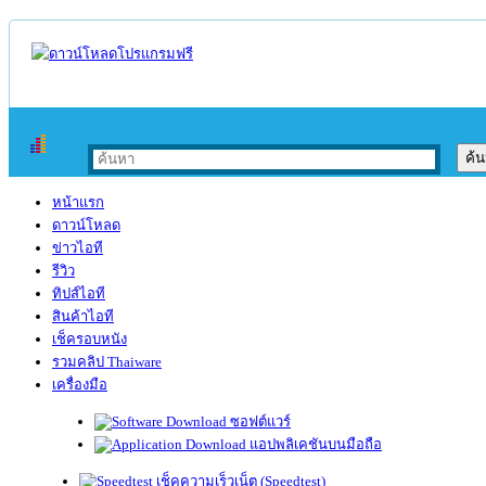
หน้าแรก
ดาวน์โหลด
ข่าวไอที
รีวิว
ทิปส์ไอที
สินค้าไอที
เช็ครอบหนัง
รวมคลิป Thaiware
เครื่องมือ
ซอฟต์แวร์
แอปพลิเคชันบนมือถือ
เช็คความเร็วเน็ต (Speedtest)