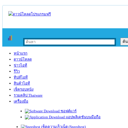
หน้าแรก
ดาวน์โหลด
ข่าวไอที
รีวิว
ทิปส์ไอที
สินค้าไอที
เช็ครอบหนัง
รวมคลิป Thaiware
เครื่องมือ
ซอฟต์แวร์
แอปพลิเคชันบนมือถือ
เช็คความเร็วเน็ต (Speedtest)