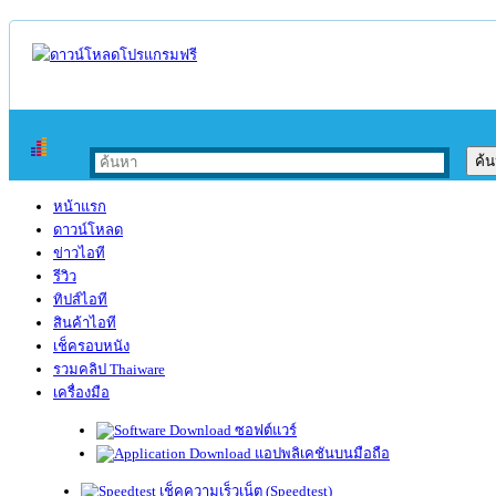
หน้าแรก
ดาวน์โหลด
ข่าวไอที
รีวิว
ทิปส์ไอที
สินค้าไอที
เช็ครอบหนัง
รวมคลิป Thaiware
เครื่องมือ
ซอฟต์แวร์
แอปพลิเคชันบนมือถือ
เช็คความเร็วเน็ต (Speedtest)