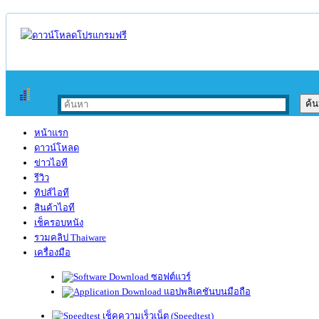
หน้าแรก
ดาวน์โหลด
ข่าวไอที
รีวิว
ทิปส์ไอที
สินค้าไอที
เช็ครอบหนัง
รวมคลิป Thaiware
เครื่องมือ
ซอฟต์แวร์
แอปพลิเคชันบนมือถือ
เช็คความเร็วเน็ต (Speedtest)