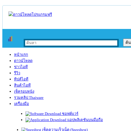
หน้าแรก
ดาวน์โหลด
ข่าวไอที
รีวิว
ทิปส์ไอที
สินค้าไอที
เช็ครอบหนัง
รวมคลิป Thaiware
เครื่องมือ
ซอฟต์แวร์
แอปพลิเคชันบนมือถือ
เช็คความเร็วเน็ต (Speedtest)