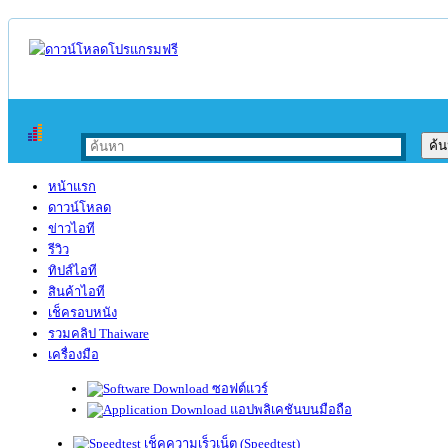
หน้าแรก
ดาวน์โหลด
ข่าวไอที
รีวิว
ทิปส์ไอที
สินค้าไอที
เช็ครอบหนัง
รวมคลิป Thaiware
เครื่องมือ
ซอฟต์แวร์
แอปพลิเคชันบนมือถือ
เช็คความเร็วเน็ต (Speedtest)