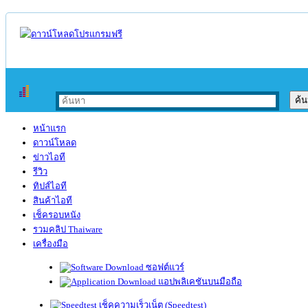
หน้าแรก
ดาวน์โหลด
ข่าวไอที
รีวิว
ทิปส์ไอที
สินค้าไอที
เช็ครอบหนัง
รวมคลิป Thaiware
เครื่องมือ
ซอฟต์แวร์
แอปพลิเคชันบนมือถือ
เช็คความเร็วเน็ต (Speedtest)