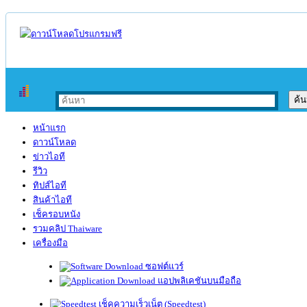
หน้าแรก
ดาวน์โหลด
ข่าวไอที
รีวิว
ทิปส์ไอที
สินค้าไอที
เช็ครอบหนัง
รวมคลิป Thaiware
เครื่องมือ
ซอฟต์แวร์
แอปพลิเคชันบนมือถือ
เช็คความเร็วเน็ต (Speedtest)