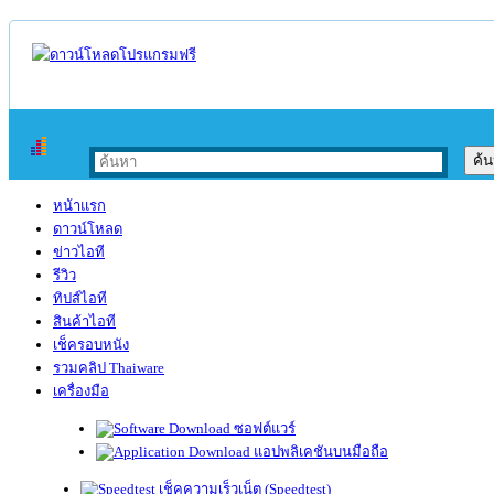
หน้าแรก
ดาวน์โหลด
ข่าวไอที
รีวิว
ทิปส์ไอที
สินค้าไอที
เช็ครอบหนัง
รวมคลิป Thaiware
เครื่องมือ
ซอฟต์แวร์
แอปพลิเคชันบนมือถือ
เช็คความเร็วเน็ต (Speedtest)