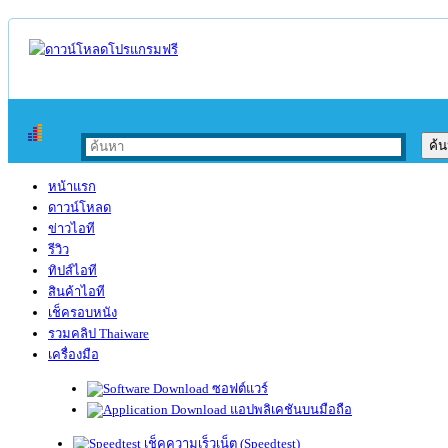
หน้าแรก
ดาวน์โหลด
ข่าวไอที
รีวิว
ทิปส์ไอที
สินค้าไอที
เช็ครอบหนัง
รวมคลิป Thaiware
เครื่องมือ
ซอฟต์แวร์
แอปพลิเคชันบนมือถือ
เช็คความเร็วเน็ต (Speedtest)