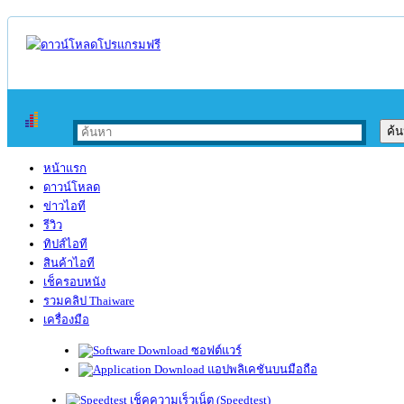
หน้าแรก
ดาวน์โหลด
ข่าวไอที
รีวิว
ทิปส์ไอที
สินค้าไอที
เช็ครอบหนัง
รวมคลิป Thaiware
เครื่องมือ
ซอฟต์แวร์
แอปพลิเคชันบนมือถือ
เช็คความเร็วเน็ต (Speedtest)