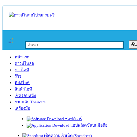
หน้าแรก
ดาวน์โหลด
ข่าวไอที
รีวิว
ทิปส์ไอที
สินค้าไอที
เช็ครอบหนัง
รวมคลิป Thaiware
เครื่องมือ
ซอฟต์แวร์
แอปพลิเคชันบนมือถือ
เช็คความเร็วเน็ต (Speedtest)