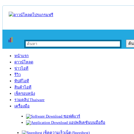
หน้าแรก
ดาวน์โหลด
ข่าวไอที
รีวิว
ทิปส์ไอที
สินค้าไอที
เช็ครอบหนัง
รวมคลิป Thaiware
เครื่องมือ
ซอฟต์แวร์
แอปพลิเคชันบนมือถือ
เช็คความเร็วเน็ต (Speedtest)