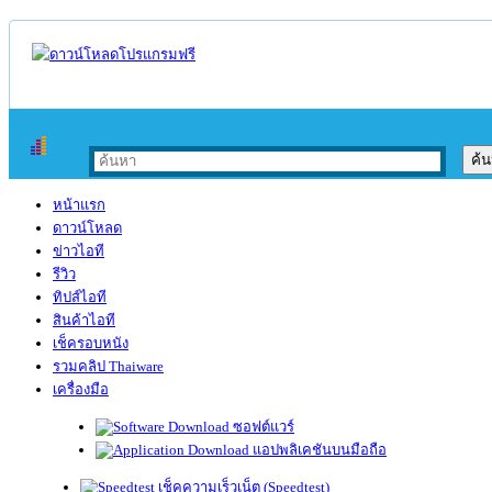
หน้าแรก
ดาวน์โหลด
ข่าวไอที
รีวิว
ทิปส์ไอที
สินค้าไอที
เช็ครอบหนัง
รวมคลิป Thaiware
เครื่องมือ
ซอฟต์แวร์
แอปพลิเคชันบนมือถือ
เช็คความเร็วเน็ต (Speedtest)