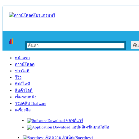
หน้าแรก
ดาวน์โหลด
ข่าวไอที
รีวิว
ทิปส์ไอที
สินค้าไอที
เช็ครอบหนัง
รวมคลิป Thaiware
เครื่องมือ
ซอฟต์แวร์
แอปพลิเคชันบนมือถือ
เช็คความเร็วเน็ต (Speedtest)