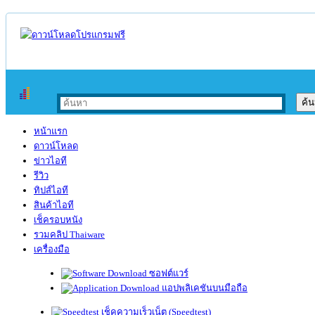
หน้าแรก
ดาวน์โหลด
ข่าวไอที
รีวิว
ทิปส์ไอที
สินค้าไอที
เช็ครอบหนัง
รวมคลิป Thaiware
เครื่องมือ
ซอฟต์แวร์
แอปพลิเคชันบนมือถือ
เช็คความเร็วเน็ต (Speedtest)