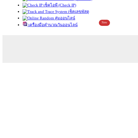
เช็คไอพี (Check IP)
เช็คเลขพัสดุ
สุ่มออนไลน์
New
เครื่องมือคำนวณวันออนไลน์