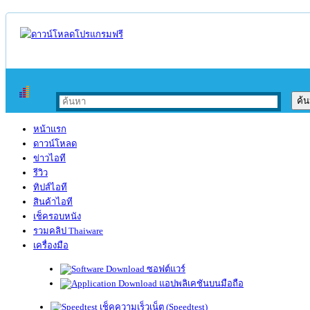
หน้าแรก
ดาวน์โหลด
ข่าวไอที
รีวิว
ทิปส์ไอที
สินค้าไอที
เช็ครอบหนัง
รวมคลิป Thaiware
เครื่องมือ
ซอฟต์แวร์
แอปพลิเคชันบนมือถือ
เช็คความเร็วเน็ต (Speedtest)