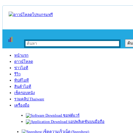
หน้าแรก
ดาวน์โหลด
ข่าวไอที
รีวิว
ทิปส์ไอที
สินค้าไอที
เช็ครอบหนัง
รวมคลิป Thaiware
เครื่องมือ
ซอฟต์แวร์
แอปพลิเคชันบนมือถือ
เช็คความเร็วเน็ต (Speedtest)