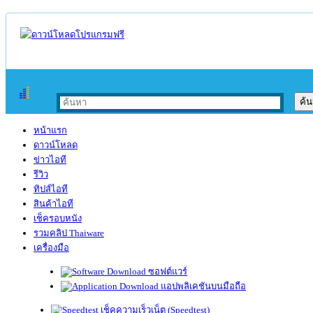
หน้าแรก
ดาวน์โหลด
ข่าวไอที
รีวิว
ทิปส์ไอที
สินค้าไอที
เช็ครอบหนัง
รวมคลิป Thaiware
เครื่องมือ
ซอฟต์แวร์
แอปพลิเคชันบนมือถือ
เช็คความเร็วเน็ต (Speedtest)