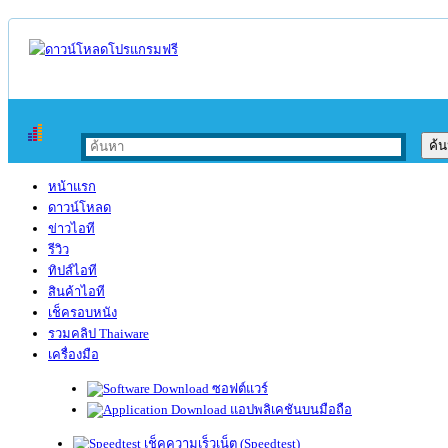
หน้าแรก
ดาวน์โหลด
ข่าวไอที
รีวิว
ทิปส์ไอที
สินค้าไอที
เช็ครอบหนัง
รวมคลิป Thaiware
เครื่องมือ
ซอฟต์แวร์
แอปพลิเคชันบนมือถือ
เช็คความเร็วเน็ต (Speedtest)