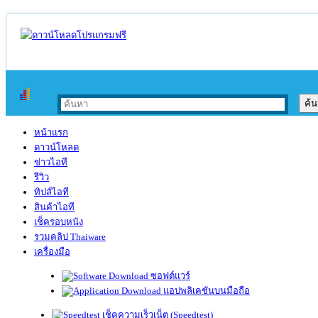
หน้าแรก
ดาวน์โหลด
ข่าวไอที
รีวิว
ทิปส์ไอที
สินค้าไอที
เช็ครอบหนัง
รวมคลิป Thaiware
เครื่องมือ
ซอฟต์แวร์
แอปพลิเคชันบนมือถือ
เช็คความเร็วเน็ต (Speedtest)