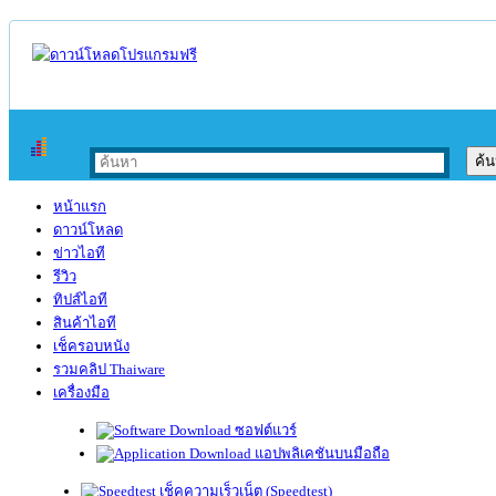
หน้าแรก
ดาวน์โหลด
ข่าวไอที
รีวิว
ทิปส์ไอที
สินค้าไอที
เช็ครอบหนัง
รวมคลิป Thaiware
เครื่องมือ
ซอฟต์แวร์
แอปพลิเคชันบนมือถือ
เช็คความเร็วเน็ต (Speedtest)