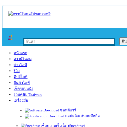
หน้าแรก
ดาวน์โหลด
ข่าวไอที
รีวิว
ทิปส์ไอที
สินค้าไอที
เช็ครอบหนัง
รวมคลิป Thaiware
เครื่องมือ
ซอฟต์แวร์
แอปพลิเคชันบนมือถือ
เช็คความเร็วเน็ต (Speedtest)