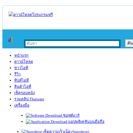
หน้าแรก
ดาวน์โหลด
ข่าวไอที
รีวิว
ทิปส์ไอที
สินค้าไอที
เช็ครอบหนัง
รวมคลิป Thaiware
เครื่องมือ
ซอฟต์แวร์
แอปพลิเคชันบนมือถือ
เช็คความเร็วเน็ต (Speedtest)