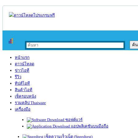
หน้าแรก
ดาวน์โหลด
ข่าวไอที
รีวิว
ทิปส์ไอที
สินค้าไอที
เช็ครอบหนัง
รวมคลิป Thaiware
เครื่องมือ
ซอฟต์แวร์
แอปพลิเคชันบนมือถือ
เช็คความเร็วเน็ต (Speedtest)