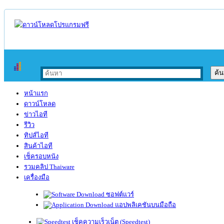
หน้าแรก
ดาวน์โหลด
ข่าวไอที
รีวิว
ทิปส์ไอที
สินค้าไอที
เช็ครอบหนัง
รวมคลิป Thaiware
เครื่องมือ
ซอฟต์แวร์
แอปพลิเคชันบนมือถือ
เช็คความเร็วเน็ต (Speedtest)