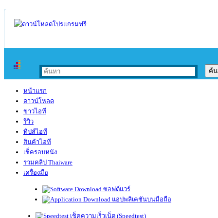
หน้าแรก
ดาวน์โหลด
ข่าวไอที
รีวิว
ทิปส์ไอที
สินค้าไอที
เช็ครอบหนัง
รวมคลิป Thaiware
เครื่องมือ
ซอฟต์แวร์
แอปพลิเคชันบนมือถือ
เช็คความเร็วเน็ต (Speedtest)