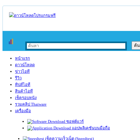
หน้าแรก
ดาวน์โหลด
ข่าวไอที
รีวิว
ทิปส์ไอที
สินค้าไอที
เช็ครอบหนัง
รวมคลิป Thaiware
เครื่องมือ
ซอฟต์แวร์
แอปพลิเคชันบนมือถือ
เช็คความเร็วเน็ต (Speedtest)