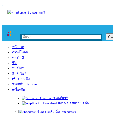
หน้าแรก
ดาวน์โหลด
ข่าวไอที
รีวิว
ทิปส์ไอที
สินค้าไอที
เช็ครอบหนัง
รวมคลิป Thaiware
เครื่องมือ
ซอฟต์แวร์
แอปพลิเคชันบนมือถือ
เช็คความเร็วเน็ต (Speedtest)