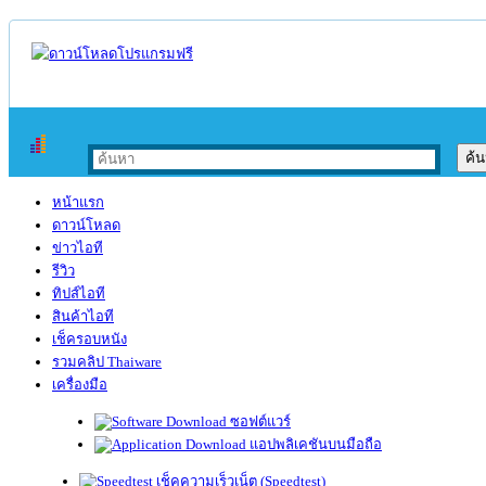
หน้าแรก
ดาวน์โหลด
ข่าวไอที
รีวิว
ทิปส์ไอที
สินค้าไอที
เช็ครอบหนัง
รวมคลิป Thaiware
เครื่องมือ
ซอฟต์แวร์
แอปพลิเคชันบนมือถือ
เช็คความเร็วเน็ต (Speedtest)