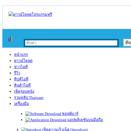
หน้าแรก
ดาวน์โหลด
ข่าวไอที
รีวิว
ทิปส์ไอที
สินค้าไอที
เช็ครอบหนัง
รวมคลิป Thaiware
เครื่องมือ
ซอฟต์แวร์
แอปพลิเคชันบนมือถือ
เช็คความเร็วเน็ต (Speedtest)